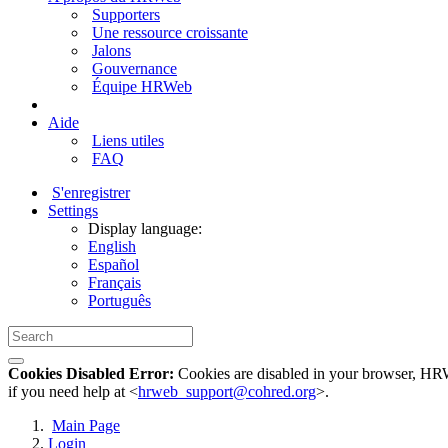
Supporters
Une ressource croissante
Jalons
Gouvernance
Équipe HRWeb
Aide
Liens utiles
FAQ
S'enregistrer
Settings
Display language:
English
Español
Français
Português
Cookies Disabled Error:
Cookies are disabled in your browser, HRWe
if you need help at <
hrweb_support@cohred.org
>.
Main Page
Login