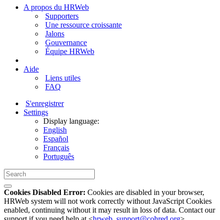
A propos du HRWeb
Supporters
Une ressource croissante
Jalons
Gouvernance
Équipe HRWeb
Aide
Liens utiles
FAQ
S'enregistrer
Settings
Display language:
English
Español
Français
Português
Cookies Disabled Error:
Cookies are disabled in your browser,
HRWeb system will not work correctly without JavaScript Cookies
enabled, continuing without it may result in loss of data. Contact our
support if you need help at <
hrweb_support@cohred.org
>.