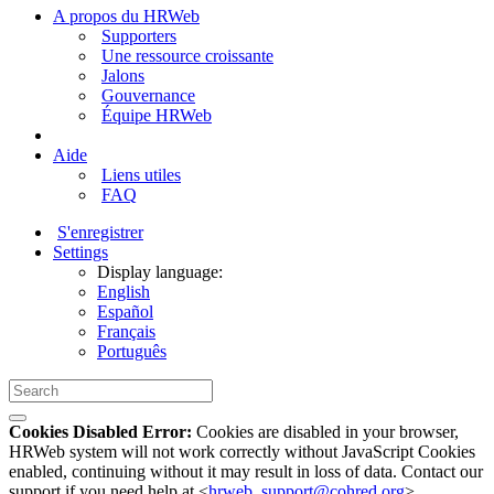
A propos du HRWeb
Supporters
Une ressource croissante
Jalons
Gouvernance
Équipe HRWeb
Aide
Liens utiles
FAQ
S'enregistrer
Settings
Display language:
English
Español
Français
Português
Cookies Disabled Error:
Cookies are disabled in your browser,
HRWeb system will not work correctly without JavaScript Cookies
enabled, continuing without it may result in loss of data. Contact our
support if you need help at <
hrweb_support@cohred.org
>.