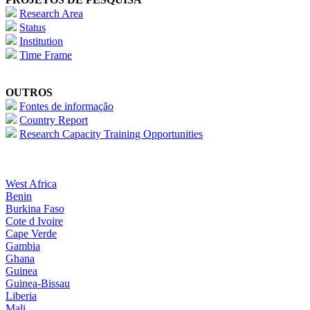
Research Area
Status
Institution
Time Frame
OUTROS
Fontes de informação
Country Report
Research Capacity Training Opportunities
West Africa
Benin
Burkina Faso
Cote d Ivoire
Cape Verde
Gambia
Ghana
Guinea
Guinea-Bissau
Liberia
Mali