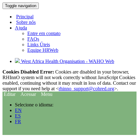
Toggle navigation
Principal
Sobre nós
Ajuda
Entre em contato
FAQs
Links Úteis
Equipe HRWeb
West Africa Health Organisation - WAHO Web
Cookies Disabled Error:
Cookies are disabled in your browser,
RHInnO system will not work correctly without JavaScript Cookies
enabled, continuing without it may result in loss of data. Contact our
support if you need help at <
rhinno_support@cohred.org
>.
Editar
Acessar
Menu
Selecione o idioma:
EN
ES
FR