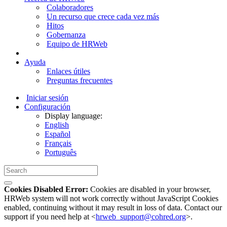
Colaboradores
Un recurso que crece cada vez más
Hitos
Gobernanza
Equipo de HRWeb
Ayuda
Enlaces útiles
Preguntas frecuentes
Iniciar sesión
Configuración
Display language:
English
Español
Français
Português
Cookies Disabled Error:
Cookies are disabled in your browser,
HRWeb system will not work correctly without JavaScript Cookies
enabled, continuing without it may result in loss of data. Contact our
support if you need help at <
hrweb_support@cohred.org
>.