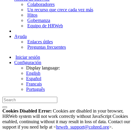
Colaboradores
Un recurso que crece cada vez más
Hitos
Gobernanza
Equipo de HRWeb
Ayuda
Enlaces útiles
Preguntas frecuentes
Iniciar sesión
Configuración
Display language:
English
Español
Français
Português
Cookies Disabled Error:
Cookies are disabled in your browser,
HRWeb system will not work correctly without JavaScript Cookies
enabled, continuing without it may result in loss of data. Contact our
support if you need help at <
hrweb_support@cohred.org
>.