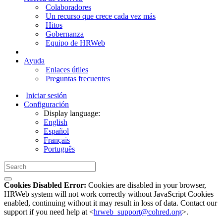
Colaboradores
Un recurso que crece cada vez más
Hitos
Gobernanza
Equipo de HRWeb
Ayuda
Enlaces útiles
Preguntas frecuentes
Iniciar sesión
Configuración
Display language:
English
Español
Français
Português
Cookies Disabled Error:
Cookies are disabled in your browser,
HRWeb system will not work correctly without JavaScript Cookies
enabled, continuing without it may result in loss of data. Contact our
support if you need help at <
hrweb_support@cohred.org
>.