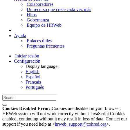
Colaboradores
Un recurso que crece cada vez más
Hitos
Gobernanza
Equipo de HRWeb
Ayuda
Enlaces útiles
Preguntas frecuentes
Iniciar sesión
Configuración
Display language:
English
Español
Français
Português
Cookies Disabled Error:
Cookies are disabled in your browser,
HRWeb system will not work correctly without JavaScript Cookies
enabled, continuing without it may result in loss of data. Contact our
support if you need help at <
hrweb_support@cohred.org
>.