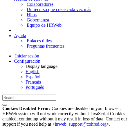
Colaboradores
Un recurso que crece cada vez más
Hitos
Gobernanza
Equipo de HRWeb
Ayuda
Enlaces útiles
Preguntas frecuentes
Iniciar sesión
Configuración
Display language:
English
Español
Français
Português
Cookies Disabled Error:
Cookies are disabled in your browser,
HRWeb system will not work correctly without JavaScript Cookies
enabled, continuing without it may result in loss of data. Contact our
support if you need help at <
hrweb_support@cohred.org
>.