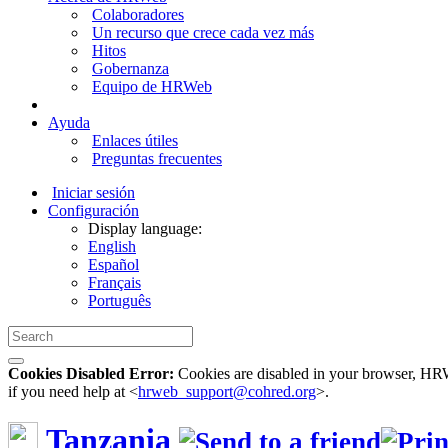
Colaboradores
Un recurso que crece cada vez más
Hitos
Gobernanza
Equipo de HRWeb
Ayuda
Enlaces útiles
Preguntas frecuentes
Iniciar sesión
Configuración
Display language:
English
Español
Français
Português
Cookies Disabled Error:
Cookies are disabled in your browser, HRWe
if you need help at <
hrweb_support@cohred.org
>.
Tanzania