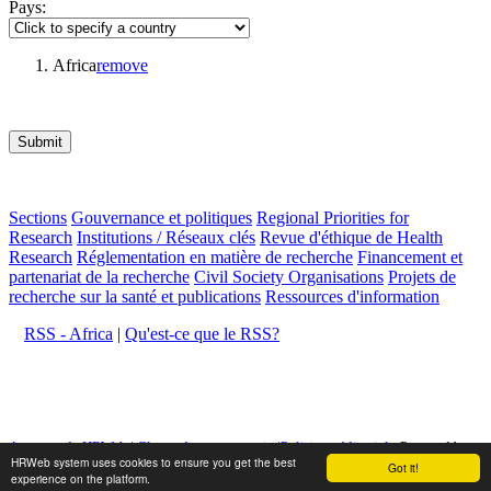
Pays:
Africa
remove
Submit
Sections
Gouvernance et politiques
Regional Priorities for
Research
Institutions / Réseaux clés
Revue d'éthique de Health
Research
Réglementation en matière de recherche
Financement et
partenariat de la recherche
Civil Society Organisations
Projets de
recherche sur la santé et publications
Ressources d'information
RSS - Africa
|
Qu'est-ce que le RSS?
A propos de HRWeb
|
Clause de non-garantie
|
Politique éditoriale
Powered by:
HRWeb system uses cookies to ensure you get the best
Got it!
experience on the platform.