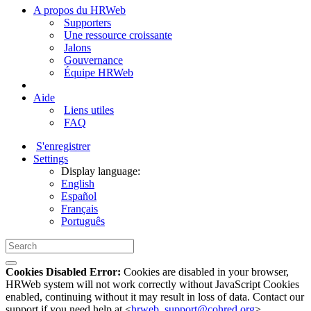
A propos du HRWeb
Supporters
Une ressource croissante
Jalons
Gouvernance
Équipe HRWeb
Aide
Liens utiles
FAQ
S'enregistrer
Settings
Display language:
English
Español
Français
Português
Cookies Disabled Error:
Cookies are disabled in your browser,
HRWeb system will not work correctly without JavaScript Cookies
enabled, continuing without it may result in loss of data. Contact our
support if you need help at <
hrweb_support@cohred.org
>.