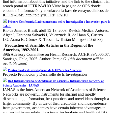
find information about this initiative, and the link to the clinical trial
search portal of ICTRP-WHO Visite la página de OPS donde
encontrará información y el enlace a la base de ensayos clínicos de
ICTRP-OMS http://bit.ly/ICTRP_PAHO
Primera Conferencia Latinoamericana sobre Investigación e Innovación para la
Salud.
Río de Janeiro, Brasil, abril 15-18, 2008. Revista Médica. Autores:
Alger J, Espinoza Salvadó I, Valenzuela R, de Haan S, Cuervo
LG, Arana B, Gómez X, Tacsan L, Tristán M.
- (pdf, 195.66 Kb)
- Production of Scientific Articles in the Region of the
Americas, 1992-2001.
39th Advisory Committee on Health Research, ACHR 39/2005.07,
Santiago, Chile, 2005. Author: Paraje G.
(this document will be
available soon)
Puntos focales de investigación de la OPS en las Américas
Proyecto Promoción y Desarrollo de la Investigación
Red Interamericana de Academias de Ciencias / Interamerican Network of
Science Academies - IANAS
IANAS is the Inter-American Network of Academies of Science.
Networks are powerful instruments for sharing and rapidly
disseminating information, best practices and novel ideas through a
larger community. By virtue of their credibility and independence
from government, academies have certain inherent advantages in
addressing issues related to science, technology and health (STH),