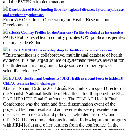
and the EVIPNet implementation.
Distribution of R&D funding flows for neglected diseases, by country, funder,
and recipient organizations
From WHO's Global Observatory on Health Research and
Development.
eHealth Country Profiles for the Americas / Perfiles de eSalud de las Americas
PAHO Publishes eHealth country profiles OPS publica los perfiles
nacionales de eSalud
EPISTEMONIKOS, a one-stop shop for health care research evidence
"Epistemonikos is a collaborative, multilingual database of health
evidence. It is the largest source of systematic reviews relevant for
health-decision making, and a large source of other types of
scientific evidence."
EU-LAC Health Final Conference? JIRI Health as a Joint Force to tackle EU-
CELAC common health challenges
Madrid, Spain, 15 June 2017 Jesús Fernández Crespo, Director of
the Spanish National Institute of Health Carlos III opened the EU-
LAC HEALTH Final Conference. The EU-LAC Health Final
Conference was the main and final dissemination event of the
project. The main results and achievements were presented and
discussed with research and policy stakeholders from EU and
CELAC. The recommendations included following-up on progress
with JIRI-Health and other partners from the conference. In the