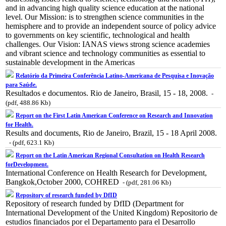
and in advancing high quality science education at the national
level. Our Mission: is to strengthen science communities in the
hemisphere and to provide an independent source of policy advice
to governments on key scientific, technological and health
challenges. Our Vision: IANAS views strong science academies
and vibrant science and technology communities as essential to
sustainable development in the Americas
Relatório da Primeira Conferência Latino-Americana de Pesquisa e Inovação
para Saúde.
Resultados e documentos. Rio de Janeiro, Brasil, 15 - 18, 2008.
-
(pdf, 488.86 Kb)
Report on the First Latin American Conference on Research and Innovation
for Health.
Results and documents, Rio de Janeiro, Brazil, 15 - 18 April 2008.
- (pdf, 623.1 Kb)
Report on the Latin American Regional Consultation on Health Research
forDevelopment.
International Conference on Health Research for Development,
Bangkok,October 2000, COHRED
- (pdf, 281.06 Kb)
Repository of research funded by DfID
Repository of research funded by DfID (Department for
International Development of the United Kingdom) Repositorio de
estudios financiados por el Departamento para el Desarrollo