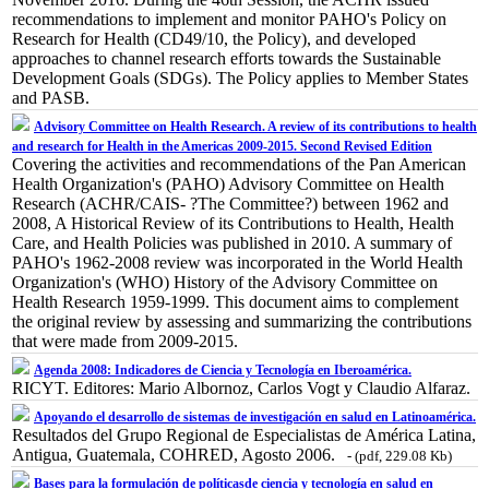
recommendations to implement and monitor PAHO's Policy on
Research for Health (CD49/10, the Policy), and developed
approaches to channel research efforts towards the Sustainable
Development Goals (SDGs). The Policy applies to Member States
and PASB.
Advisory Committee on Health Research. A review of its contributions to health
and research for Health in the Americas 2009-2015. Second Revised Edition
Covering the activities and recommendations of the Pan American
Health Organization's (PAHO) Advisory Committee on Health
Research (ACHR/CAIS- ?The Committee?) between 1962 and
2008, A Historical Review of its Contributions to Health, Health
Care, and Health Policies was published in 2010. A summary of
PAHO's 1962-2008 review was incorporated in the World Health
Organization's (WHO) History of the Advisory Committee on
Health Research 1959-1999. This document aims to complement
the original review by assessing and summarizing the contributions
that were made from 2009-2015.
Agenda 2008: Indicadores de Ciencia y Tecnología en Iberoamérica.
RICYT. Editores: Mario Albornoz, Carlos Vogt y Claudio Alfaraz.
Apoyando el desarrollo de sistemas de investigación en salud en Latinoamérica.
Resultados del Grupo Regional de Especialistas de América Latina,
Antigua, Guatemala, COHRED, Agosto 2006.
- (pdf, 229.08 Kb)
Bases para la formulación de políticasde ciencia y tecnología en salud en