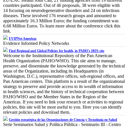
EU-LAC Health Joint Call, 21 funding agencies from 19 different
countries participated. Out of 46 proposals, 38 were eligible with
14 focusing on neurodegenerative disorders and 24 on infectious
diseases. These involved 176 research groups and amounted to
approximately 16.3 Million Euros; the funding commitment was
6.68 Million Euros. To learn more about the conference click this
link.
EVIPNet Americas
Evidence Informed Policy Networks
Find Regional and Global Policies for health, in PAHO's IRIS site
Welcome to the Institutional Repository of the Pan American
Health Organization (PAHO/WHO). This site aims to manage,
preserve, and disseminate the knowledge generated by the technical
areas of the Organization, including its Headquarters (in
Washington, D.C.), representative offices, sub-regional offices, and
Pan American centers. This platform is a result of the organizational
strategy to preserve and provide access to its wealth of information
in health sciences, and the history of technical cooperation between
PAHO/WHO and the Member States in the Region of the
Americas. If you need to link your research or activities to regional
policies, this site will be most useful to you. Here you can identify
relevant policies and download them.
Gestión estratégica de las Organizaciones de Ciencia y Tecnología en Salud
Serie Seminarios Salud y Política Pública - Seminario III - Centro