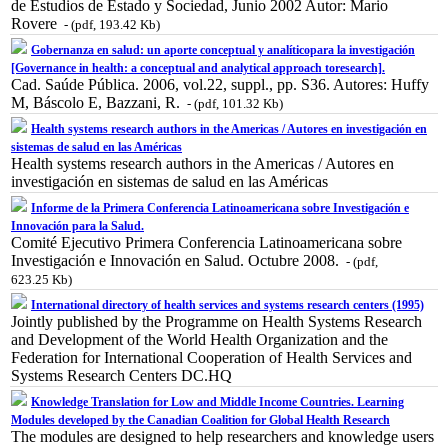
de Estudios de Estado y Sociedad, Junio 2002 Autor: Mario
Rovere
- (pdf, 193.42 Kb)
Gobernanza en salud: un aporte conceptual y analíticopara la investigación
[Governance in health: a conceptual and analytical approach toresearch].
Cad. Saúde Pública. 2006, vol.22, suppl., pp. S36. Autores: Huffy
M, Báscolo E, Bazzani, R.
- (pdf, 101.32 Kb)
Health systems research authors in the Americas / Autores en investigación en
sistemas de salud en las Américas
Health systems research authors in the Americas / Autores en
investigación en sistemas de salud en las Américas
Informe de la Primera Conferencia Latinoamericana sobre Investigación e
Innovación para la Salud.
Comité Ejecutivo Primera Conferencia Latinoamericana sobre
Investigación e Innovación en Salud. Octubre 2008.
- (pdf,
623.25 Kb)
International directory of health services and systems research centers (1995)
Jointly published by the Programme on Health Systems Research
and Development of the World Health Organization and the
Federation for International Cooperation of Health Services and
Systems Research Centers DC.HQ
Knowledge Translation for Low and Middle Income Countries. Learning
Modules developed by the Canadian Coalition for Global Health Research
The modules are designed to help researchers and knowledge users