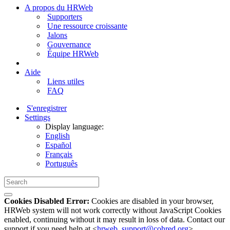
A propos du HRWeb
Supporters
Une ressource croissante
Jalons
Gouvernance
Équipe HRWeb
Aide
Liens utiles
FAQ
S'enregistrer
Settings
Display language:
English
Español
Français
Português
Cookies Disabled Error:
Cookies are disabled in your browser,
HRWeb system will not work correctly without JavaScript Cookies
enabled, continuing without it may result in loss of data. Contact our
support if you need help at <
hrweb_support@cohred.org
>.