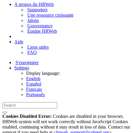
A propos du HRWeb
Supporters
Une ressource croissante
Jalons
Gouvernance
Équipe HRWeb
Aide
Liens utiles
FAQ
S'enregistrer
Settings
Display language:
English
Español
Français
Português
Cookies Disabled Error:
Cookies are disabled in your browser,
HRWeb system will not work correctly without JavaScript Cookies
enabled, continuing without it may result in loss of data. Contact our
support if you need help at <
hrweb_support@cohred.org
>.