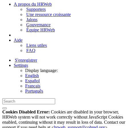
A propos du HRWeb
Supporters
Une ressource croissante
Jalons
Gouvernance
Équipe HRWeb
Aide
Liens utiles
FAQ
S'enregistrer
Settings
Display language:
English
Español
Français
Português
Cookies Disabled Error:
Cookies are disabled in your browser,
HRWeb system will not work correctly without JavaScript Cookies
enabled, continuing without it may result in loss of data. Contact our
support if you need help at <
hrweb_support@cohred.org
>.