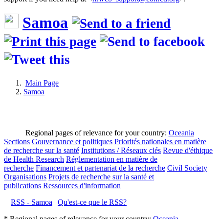
Samoa
Main Page
Samoa
Regional pages of relevance for your country:
Oceania
Sections
Gouvernance et politiques
Priorités nationales en matière
de recherche sur la santé
Institutions / Réseaux clés
Revue d'éthique
de Health Research
Réglementation en matière de
recherche
Financement et partenariat de la recherche
Civil Society
Organisations
Projets de recherche sur la santé et
publications
Ressources d'information
RSS - Samoa
|
Qu'est-ce que le RSS?
* Regional pages of relevance for your country:
Oceania