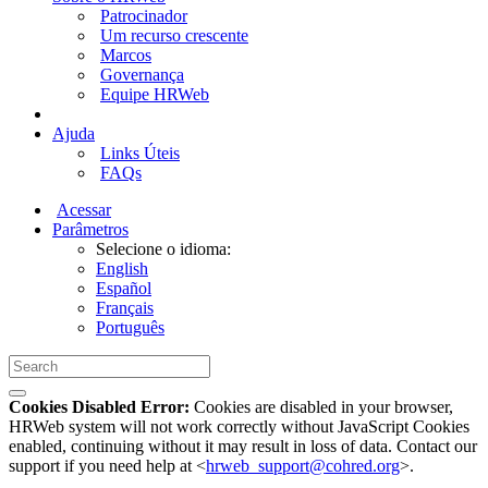
Patrocinador
Um recurso crescente
Marcos
Governança
Equipe HRWeb
Ajuda
Links Úteis
FAQs
Acessar
Parâmetros
Selecione o idioma:
English
Español
Français
Português
Cookies Disabled Error:
Cookies are disabled in your browser,
HRWeb system will not work correctly without JavaScript Cookies
enabled, continuing without it may result in loss of data. Contact our
support if you need help at <
hrweb_support@cohred.org
>.