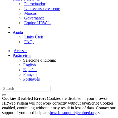
Patrocinador
Um recurso crescente
Marcos
Governança
Equipe HRWeb
Ajuda
Links Úteis
FAQs
Acessar
Parâmetros
Selecione o idioma:
English
Español
Français
Português
Cookies Disabled Error:
Cookies are disabled in your browser,
HRWeb system will not work correctly without JavaScript Cookies
enabled, continuing without it may result in loss of data. Contact our
support if you need help at <
hrweb_support@cohred.org
>.