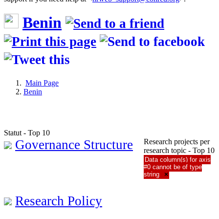
Benin
Main Page
Benin
Statut - Top 10
Governance Structure
Research projects per
research topic - Top 10
Data column(s) for axis
#0 cannot be of type
string
×
Research Policy