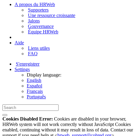
A propos du HRWeb
Supporters
Une ressource croissante
Jalons
Gouvernance
Équipe HRWeb
Aide
Liens utiles
FAQ
S'enregistrer
Settings
Display language:
English
Español
Français
Português
Cookies Disabled Error:
Cookies are disabled in your browser,
HRWeb system will not work correctly without JavaScript Cookies
enabled, continuing without it may result in loss of data. Contact our
support if you need help at <
hrweb_support@cohred.org
>.