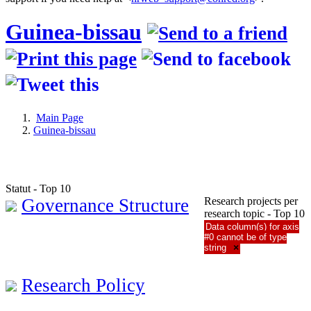
Guinea-bissau
Main Page
Guinea-bissau
Statut - Top 10
Governance Structure
Research projects per
research topic - Top 10
Data column(s) for axis
#0 cannot be of type
string
×
Research Policy