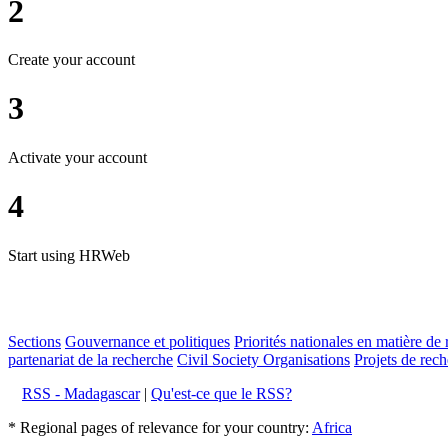
2
Create your account
3
Activate your account
4
Start using HRWeb
Sections
Gouvernance et politiques
Priorités nationales en matière de 
partenariat de la recherche
Civil Society Organisations
Projets de rech
RSS - Madagascar
|
Qu'est-ce que le RSS?
* Regional pages of relevance for your country:
Africa