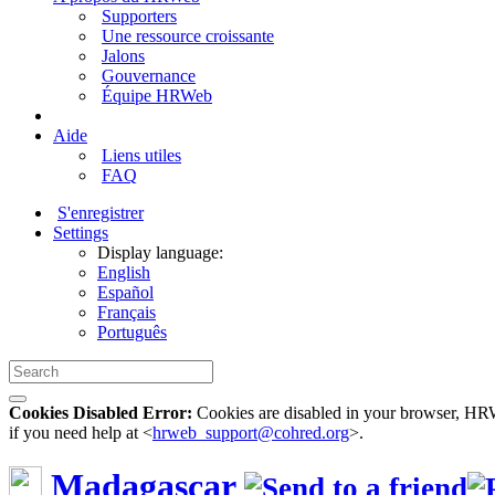
Supporters
Une ressource croissante
Jalons
Gouvernance
Équipe HRWeb
Aide
Liens utiles
FAQ
S'enregistrer
Settings
Display language:
English
Español
Français
Português
Cookies Disabled Error:
Cookies are disabled in your browser, HRWe
if you need help at <
hrweb_support@cohred.org
>.
Madagascar