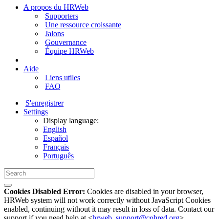
A propos du HRWeb
Supporters
Une ressource croissante
Jalons
Gouvernance
Équipe HRWeb
Aide
Liens utiles
FAQ
S'enregistrer
Settings
Display language:
English
Español
Français
Português
Cookies Disabled Error:
Cookies are disabled in your browser,
HRWeb system will not work correctly without JavaScript Cookies
enabled, continuing without it may result in loss of data. Contact our
support if you need help at <
hrweb_support@cohred.org
>.