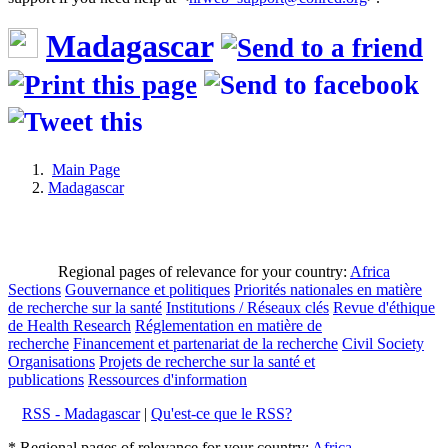
Madagascar
Main Page
Madagascar
Regional pages of relevance for your country:
Africa
Sections
Gouvernance et politiques
Priorités nationales en matière
de recherche sur la santé
Institutions / Réseaux clés
Revue d'éthique
de Health Research
Réglementation en matière de
recherche
Financement et partenariat de la recherche
Civil Society
Organisations
Projets de recherche sur la santé et
publications
Ressources d'information
RSS - Madagascar
|
Qu'est-ce que le RSS?
* Regional pages of relevance for your country:
Africa