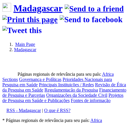
Madagascar
Main Page
Madagascar
Páginas regionais de relevância para seu país:
Africa
Sections
Governança e Políticas
Prioridades Nacionais para
Pesquisa em Saúde
Principais Instituições / Redes
Revisão de Ética
da Pesquisa em Saúde
Regulamentação da Pesquisa
Financiamento
de Pesquisa e Parcerias
Organizações da Sociedade Civil
Projetos
de Pesquisa em Saúde e Publicações
Fontes de informação
RSS - Madagascar
|
O que é RSS?
* Páginas regionais de relevância para seu país:
Africa