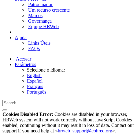
Patrocinador
Um recurso crescente
Marcos
Governança
Equipe HRWeb
Ajuda
Links Úteis
FAQs
Acessar
Parâmetros
Selecione o idioma:
English
Español
Français
Português
Cookies Disabled Error:
Cookies are disabled in your browser,
HRWeb system will not work correctly without JavaScript Cookies
enabled, continuing without it may result in loss of data. Contact our
support if you need help at <
hrweb_support@cohred.org
>.