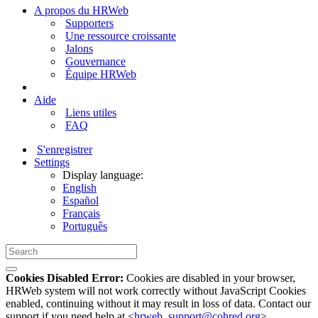
A propos du HRWeb
Supporters
Une ressource croissante
Jalons
Gouvernance
Équipe HRWeb
Aide
Liens utiles
FAQ
S'enregistrer
Settings
Display language:
English
Español
Français
Português
Cookies Disabled Error:
Cookies are disabled in your browser,
HRWeb system will not work correctly without JavaScript Cookies
enabled, continuing without it may result in loss of data. Contact our
support if you need help at <
hrweb_support@cohred.org
>.