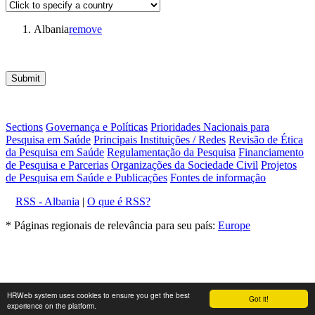
Albania
remove
Submit
Sections
Governança e Políticas
Prioridades Nacionais para
Pesquisa em Saúde
Principais Instituições / Redes
Revisão de Ética
da Pesquisa em Saúde
Regulamentação da Pesquisa
Financiamento
de Pesquisa e Parcerias
Organizações da Sociedade Civil
Projetos
de Pesquisa em Saúde e Publicações
Fontes de informação
RSS - Albania
|
O que é RSS?
* Páginas regionais de relevância para seu país:
Europe
HRWeb system uses cookies to ensure you get the best
Got it!
experience on the platform.
Sobre o HRWeb
|
Aviso
|
Política editorial
Powered by: