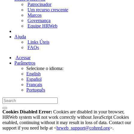
Patrocinador
Um recurso crescente
Marcos
Governança
Equipe HRWeb
Ajuda
Links Úteis
FAQs
Acessar
Parâmetros
Selecione o idioma:
English
Español
Français
Português
Cookies Disabled Error:
Cookies are disabled in your browser,
HRWeb system will not work correctly without JavaScript Cookies
enabled, continuing without it may result in loss of data. Contact our
support if you need help at <
hrweb_support@cohred.org
>.