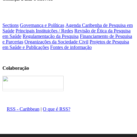
Sections
Governança e Políticas
Agenda Caribenha de Pesquisa em
Saúde
Principais Instituições / Redes
Revisão de Ética da Pesquisa
em Saúde
Regulamentação da Pesquisa
Financiamento de Pesquisa
e Parcerias
Organizações da Sociedade Civil
Projetos de Pesquisa
em Saúde e Publicações
Fontes de informação
Colaboração
RSS - Caribbean
|
O que é RSS?