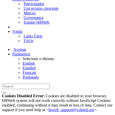
Patrocinador
Um recurso crescente
Marcos
Governança
Equipe HRWeb
Ajuda
Links Úteis
FAQs
Acessar
Parâmetros
Selecione o idioma:
English
Español
Français
Português
Cookies Disabled Error:
Cookies are disabled in your browser,
HRWeb system will not work correctly without JavaScript Cookies
enabled, continuing without it may result in loss of data. Contact our
support if you need help at <
hrweb_support@cohred.org
>.