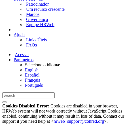
Patrocinador
Um recurso crescente
Marcos
Governança
Equipe HRWeb
Ajuda
Links Úteis
FAQs
Acessar
Parâmetros
Selecione o idioma:
English
Español
Français
Português
Cookies Disabled Error:
Cookies are disabled in your browser,
HRWeb system will not work correctly without JavaScript Cookies
enabled, continuing without it may result in loss of data. Contact our
support if you need help at <
hrweb_support@cohred.org
>.