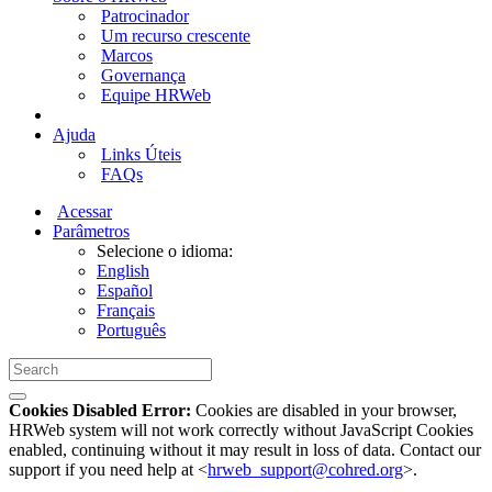
Patrocinador
Um recurso crescente
Marcos
Governança
Equipe HRWeb
Ajuda
Links Úteis
FAQs
Acessar
Parâmetros
Selecione o idioma:
English
Español
Français
Português
Cookies Disabled Error:
Cookies are disabled in your browser,
HRWeb system will not work correctly without JavaScript Cookies
enabled, continuing without it may result in loss of data. Contact our
support if you need help at <
hrweb_support@cohred.org
>.