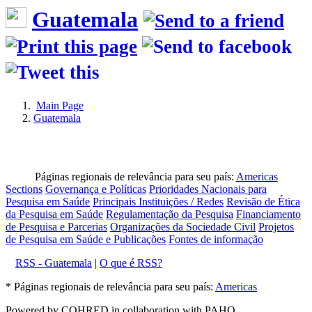
Guatemala
Main Page
Guatemala
Páginas regionais de relevância para seu país:
Americas
Sections
Governança e Políticas
Prioridades Nacionais para
Pesquisa em Saúde
Principais Instituições / Redes
Revisão de Ética
da Pesquisa em Saúde
Regulamentação da Pesquisa
Financiamento
de Pesquisa e Parcerias
Organizações da Sociedade Civil
Projetos
de Pesquisa em Saúde e Publicações
Fontes de informação
RSS - Guatemala
|
O que é RSS?
* Páginas regionais de relevância para seu país:
Americas
Powered by COHRED in collaboration with PAHO