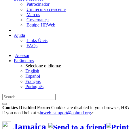
Patrocinador
Um recurso crescente
Marcos
Governança
Equipe HRWeb
Ajuda
Links Úteis
FAQs
Acessar
Parâmetros
Selecione o idioma:
English
Español
Français
Português
Cookies Disabled Error:
Cookies are disabled in your browser, HRWe
if you need help at <
hrweb_support@cohred.org
>.
Jamaica