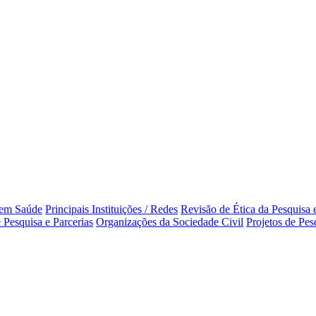
 em Saúde
Principais Instituições / Redes
Revisão de Ética da Pesquisa
 Pesquisa e Parcerias
Organizações da Sociedade Civil
Projetos de Pe