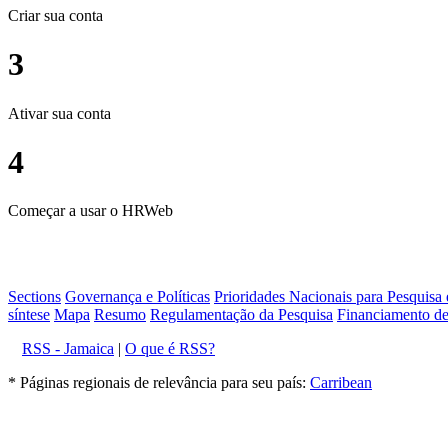
Criar sua conta
3
Ativar sua conta
4
Começar a usar o HRWeb
Sections
Governança e Políticas
Prioridades Nacionais para Pesquisa
síntese
Mapa
Resumo
Regulamentação da Pesquisa
Financiamento de
RSS - Jamaica
|
O que é RSS?
* Páginas regionais de relevância para seu país:
Carribean