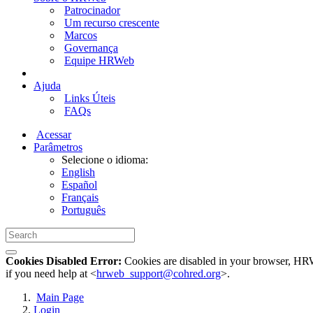
Patrocinador
Um recurso crescente
Marcos
Governança
Equipe HRWeb
Ajuda
Links Úteis
FAQs
Acessar
Parâmetros
Selecione o idioma:
English
Español
Français
Português
Cookies Disabled Error:
Cookies are disabled in your browser, HRWe
if you need help at <
hrweb_support@cohred.org
>.
Main Page
Login