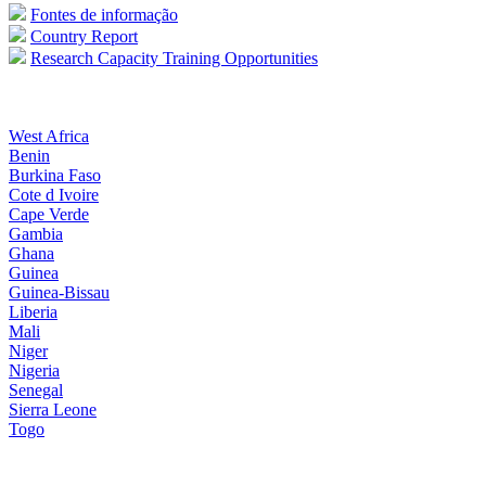
Fontes de informação
Country Report
Research Capacity Training Opportunities
West Africa
Benin
Burkina Faso
Cote d Ivoire
Cape Verde
Gambia
Ghana
Guinea
Guinea-Bissau
Liberia
Mali
Niger
Nigeria
Senegal
Sierra Leone
Togo