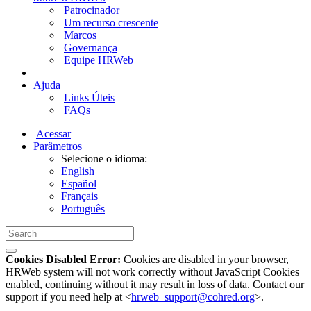
Patrocinador
Um recurso crescente
Marcos
Governança
Equipe HRWeb
Ajuda
Links Úteis
FAQs
Acessar
Parâmetros
Selecione o idioma:
English
Español
Français
Português
Cookies Disabled Error:
Cookies are disabled in your browser,
HRWeb system will not work correctly without JavaScript Cookies
enabled, continuing without it may result in loss of data. Contact our
support if you need help at <
hrweb_support@cohred.org
>.