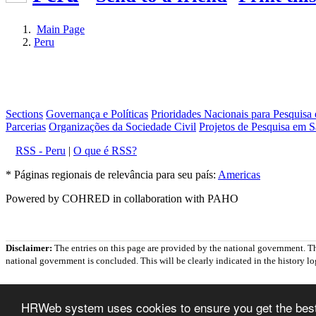
Main Page
Peru
Sections
Governança e Políticas
Prioridades Nacionais para Pesquisa
Parcerias
Organizações da Sociedade Civil
Projetos de Pesquisa em S
RSS - Peru
|
O que é RSS?
* Páginas regionais de relevância para seu país:
Americas
Powered by COHRED in collaboration with PAHO
Disclaimer:
The entries on this page are provided by the national government. T
national government is concluded. This will be clearly indicated in the history log
HRWeb system uses cookies to ensure you get the best 