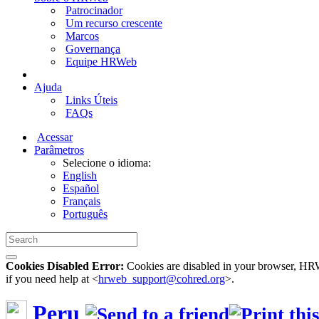
Patrocinador
Um recurso crescente
Marcos
Governança
Equipe HRWeb
Ajuda
Links Úteis
FAQs
Acessar
Parâmetros
Selecione o idioma:
English
Español
Français
Português
Cookies Disabled Error:
Cookies are disabled in your browser, HRWe
if you need help at <
hrweb_support@cohred.org
>.
Peru