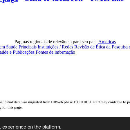
Páginas regionais de relevância para seu país:
Americas
 em Saúde
Principais Instituições / Redes
Revisão de Ética da Pesquisa
aúde e Publicações
Fontes de informação
he initial data was migrated from HRWeb phase I: COHRED staff may continue to po
 for this page.
experience on the platform.