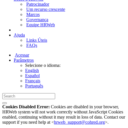
Patrocinador
Um recurso crescente
Marcos
Governança
Equipe HRWeb
Ajuda
Links Úteis
FAQs
Acessar
Parâmetros
Selecione o idioma:
English
Español
Français
Português
Cookies Disabled Error:
Cookies are disabled in your browser,
HRWeb system will not work correctly without JavaScript Cookies
enabled, continuing without it may result in loss of data. Contact our
support if you need help at <
hrweb_support@cohred.org
>.