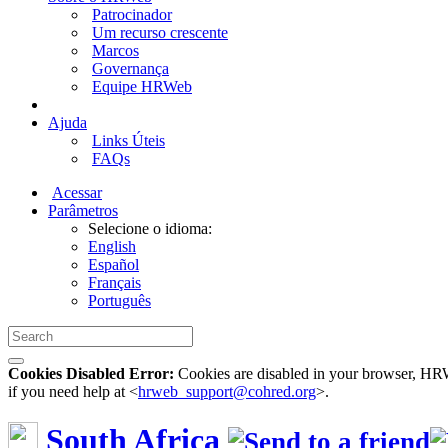
Patrocinador
Um recurso crescente
Marcos
Governança
Equipe HRWeb
Ajuda
Links Úteis
FAQs
Acessar
Parâmetros
Selecione o idioma:
English
Español
Français
Português
Cookies Disabled Error:
Cookies are disabled in your browser, HRWe
if you need help at <
hrweb_support@cohred.org
>.
South Africa