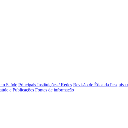
 em Saúde
Principais Instituições / Redes
Revisão de Ética da Pesquisa
aúde e Publicações
Fontes de informação