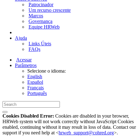
Patrocinador
Um recurso crescente
Marcos
Governança
Equipe HRWeb
Ajuda
Links Úteis
FAQs
Acessar
Parâmetros
Selecione o idioma:
English
Español
Français
Português
Cookies Disabled Error:
Cookies are disabled in your browser,
HRWeb system will not work correctly without JavaScript Cookies
enabled, continuing without it may result in loss of data. Contact our
support if you need help at <
hrweb_support@cohred.org
>.