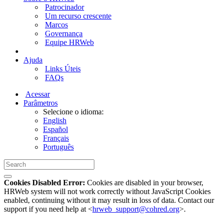
Patrocinador
Um recurso crescente
Marcos
Governança
Equipe HRWeb
Ajuda
Links Úteis
FAQs
Acessar
Parâmetros
Selecione o idioma:
English
Español
Français
Português
Cookies Disabled Error:
Cookies are disabled in your browser,
HRWeb system will not work correctly without JavaScript Cookies
enabled, continuing without it may result in loss of data. Contact our
support if you need help at <
hrweb_support@cohred.org
>.