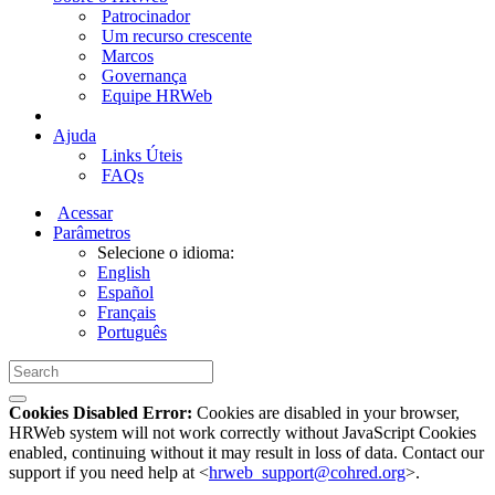
Patrocinador
Um recurso crescente
Marcos
Governança
Equipe HRWeb
Ajuda
Links Úteis
FAQs
Acessar
Parâmetros
Selecione o idioma:
English
Español
Français
Português
Cookies Disabled Error:
Cookies are disabled in your browser,
HRWeb system will not work correctly without JavaScript Cookies
enabled, continuing without it may result in loss of data. Contact our
support if you need help at <
hrweb_support@cohred.org
>.