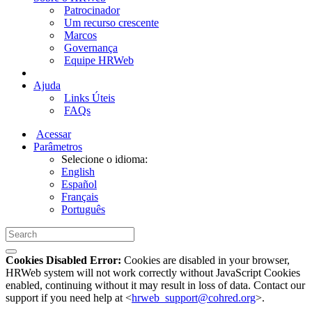
Patrocinador
Um recurso crescente
Marcos
Governança
Equipe HRWeb
Ajuda
Links Úteis
FAQs
Acessar
Parâmetros
Selecione o idioma:
English
Español
Français
Português
Cookies Disabled Error:
Cookies are disabled in your browser,
HRWeb system will not work correctly without JavaScript Cookies
enabled, continuing without it may result in loss of data. Contact our
support if you need help at <
hrweb_support@cohred.org
>.