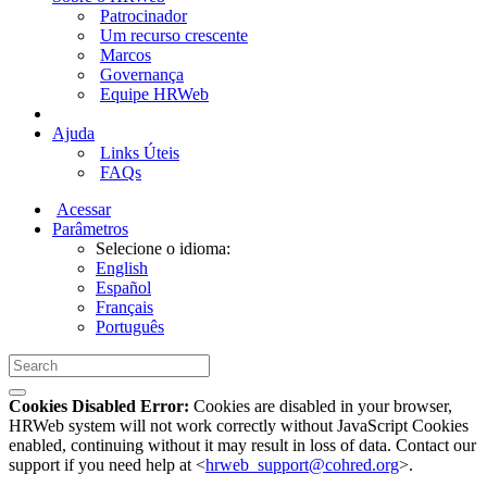
Patrocinador
Um recurso crescente
Marcos
Governança
Equipe HRWeb
Ajuda
Links Úteis
FAQs
Acessar
Parâmetros
Selecione o idioma:
English
Español
Français
Português
Cookies Disabled Error:
Cookies are disabled in your browser,
HRWeb system will not work correctly without JavaScript Cookies
enabled, continuing without it may result in loss of data. Contact our
support if you need help at <
hrweb_support@cohred.org
>.