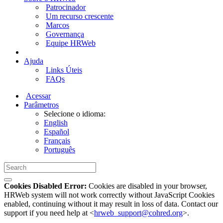
Patrocinador
Um recurso crescente
Marcos
Governança
Equipe HRWeb
Ajuda
Links Úteis
FAQs
Acessar
Parâmetros
Selecione o idioma:
English
Español
Français
Português
Cookies Disabled Error:
Cookies are disabled in your browser,
HRWeb system will not work correctly without JavaScript Cookies
enabled, continuing without it may result in loss of data. Contact our
support if you need help at <
hrweb_support@cohred.org
>.