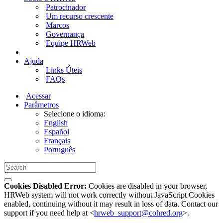
Patrocinador
Um recurso crescente
Marcos
Governança
Equipe HRWeb
Ajuda
Links Úteis
FAQs
Acessar
Parâmetros
Selecione o idioma:
English
Español
Français
Português
Cookies Disabled Error:
Cookies are disabled in your browser,
HRWeb system will not work correctly without JavaScript Cookies
enabled, continuing without it may result in loss of data. Contact our
support if you need help at <
hrweb_support@cohred.org
>.