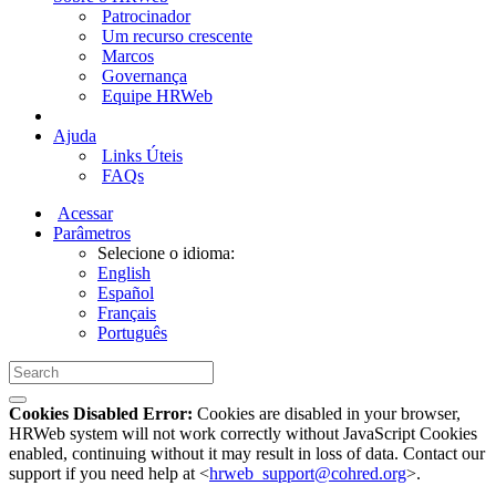
Patrocinador
Um recurso crescente
Marcos
Governança
Equipe HRWeb
Ajuda
Links Úteis
FAQs
Acessar
Parâmetros
Selecione o idioma:
English
Español
Français
Português
Cookies Disabled Error:
Cookies are disabled in your browser,
HRWeb system will not work correctly without JavaScript Cookies
enabled, continuing without it may result in loss of data. Contact our
support if you need help at <
hrweb_support@cohred.org
>.