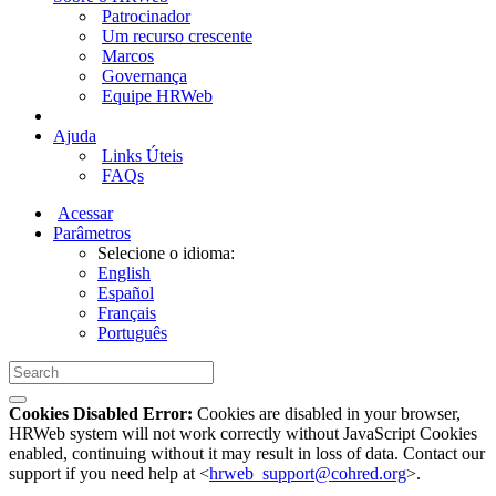
Patrocinador
Um recurso crescente
Marcos
Governança
Equipe HRWeb
Ajuda
Links Úteis
FAQs
Acessar
Parâmetros
Selecione o idioma:
English
Español
Français
Português
Cookies Disabled Error:
Cookies are disabled in your browser,
HRWeb system will not work correctly without JavaScript Cookies
enabled, continuing without it may result in loss of data. Contact our
support if you need help at <
hrweb_support@cohred.org
>.