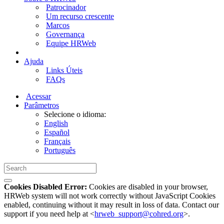
Patrocinador
Um recurso crescente
Marcos
Governança
Equipe HRWeb
Ajuda
Links Úteis
FAQs
Acessar
Parâmetros
Selecione o idioma:
English
Español
Français
Português
Cookies Disabled Error:
Cookies are disabled in your browser,
HRWeb system will not work correctly without JavaScript Cookies
enabled, continuing without it may result in loss of data. Contact our
support if you need help at <
hrweb_support@cohred.org
>.