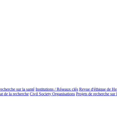
recherche sur la santé
Institutions / Réseaux clés
Revue d'éthique de He
at de la recherche
Civil Society Organisations
Projets de recherche sur 