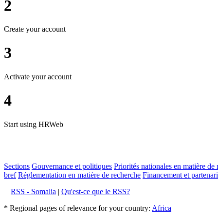
2
Create your account
3
Activate your account
4
Start using HRWeb
Sections
Gouvernance et politiques
Priorités nationales en matière de 
bref
Réglementation en matière de recherche
Financement et partenari
RSS - Somalia
|
Qu'est-ce que le RSS?
* Regional pages of relevance for your country:
Africa