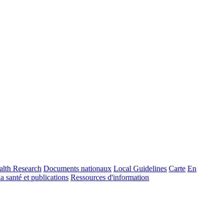
alth Research
Documents nationaux
Local Guidelines
Carte
En
la santé et publications
Ressources d'information