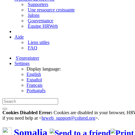
Supporters
Une ressource croissante
Jalons
Gouvernance
Équipe HRWeb
Aide
Liens utiles
FAQ
S'enregistrer
Settings
Display language:
English
Español
Français
Português
Cookies Disabled Error:
Cookies are disabled in your browser, HRWe
if you need help at <
hrweb_support@cohred.org
>.
Somalia