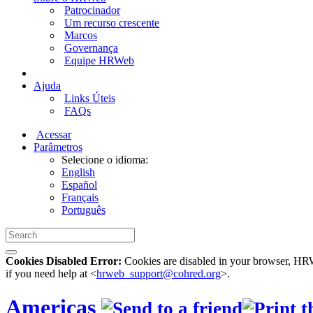
Patrocinador
Um recurso crescente
Marcos
Governança
Equipe HRWeb
Ajuda
Links Úteis
FAQs
Acessar
Parâmetros
Selecione o idioma:
English
Español
Français
Português
Cookies Disabled Error:
Cookies are disabled in your browser, HRWe
if you need help at <
hrweb_support@cohred.org
>.
Americas