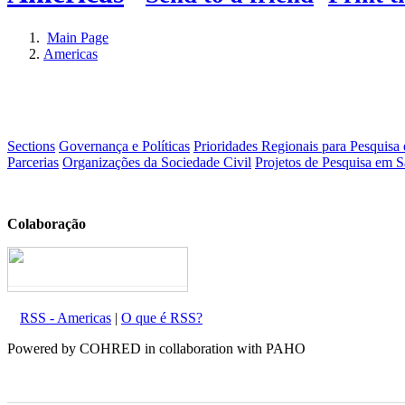
Main Page
Americas
Sections
Governança e Políticas
Prioridades Regionais para Pesquisa
Parcerias
Organizações da Sociedade Civil
Projetos de Pesquisa em S
Colaboração
RSS - Americas
|
O que é RSS?
Powered by COHRED in collaboration with PAHO