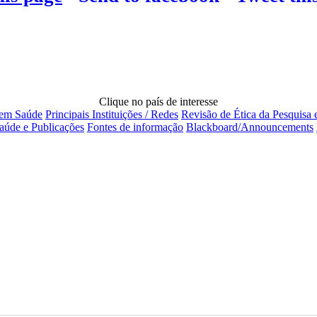
Clique no país de interesse
 em Saúde
Principais Instituições / Redes
Revisão de Ética da Pesquisa
aúde e Publicações
Fontes de informação
Blackboard/Announcements