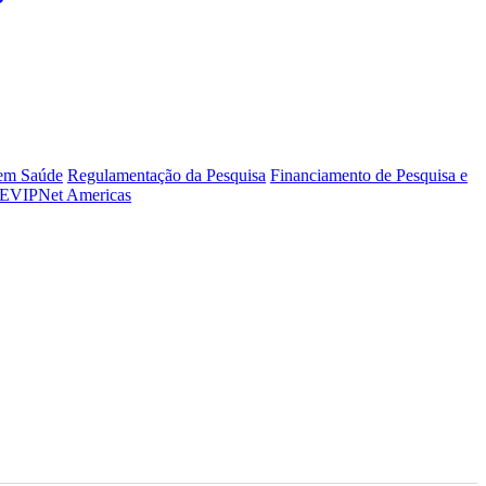
 em Saúde
Regulamentação da Pesquisa
Financiamento de Pesquisa e
EVIPNet Americas