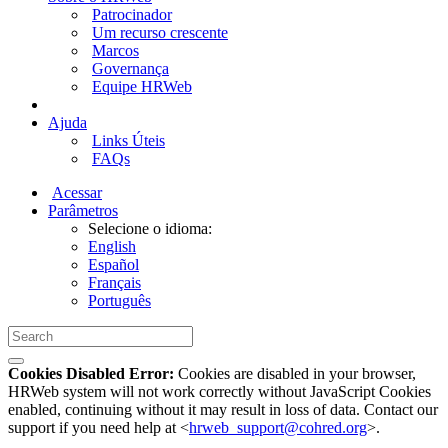
Patrocinador
Um recurso crescente
Marcos
Governança
Equipe HRWeb
Ajuda
Links Úteis
FAQs
Acessar
Parâmetros
Selecione o idioma:
English
Español
Français
Português
Cookies Disabled Error:
Cookies are disabled in your browser,
HRWeb system will not work correctly without JavaScript Cookies
enabled, continuing without it may result in loss of data. Contact our
support if you need help at <
hrweb_support@cohred.org
>.