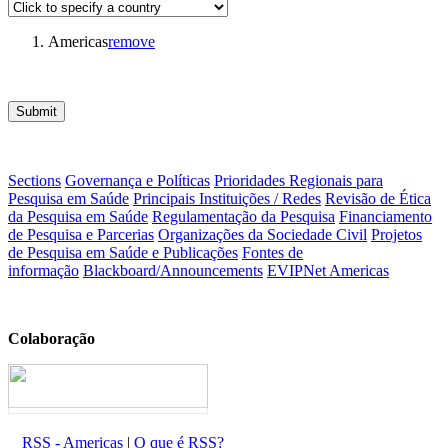
Americas
remove
Submit
Sections
Governança e Políticas
Prioridades Regionais para
Pesquisa em Saúde
Principais Instituições / Redes
Revisão de Ética
da Pesquisa em Saúde
Regulamentação da Pesquisa
Financiamento
de Pesquisa e Parcerias
Organizações da Sociedade Civil
Projetos
de Pesquisa em Saúde e Publicações
Fontes de
informação
Blackboard/Announcements
EVIPNet Americas
Colaboração
RSS - Americas
|
O que é RSS?