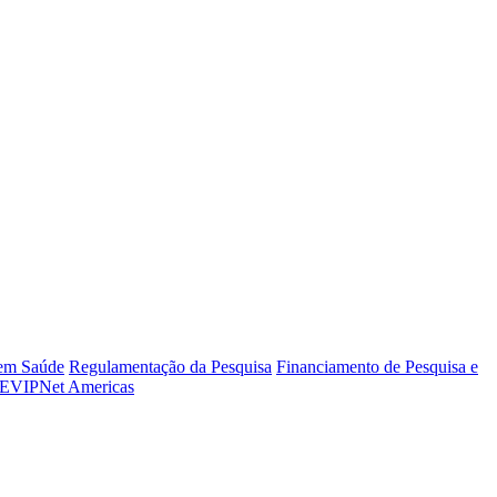
 em Saúde
Regulamentação da Pesquisa
Financiamento de Pesquisa e
EVIPNet Americas