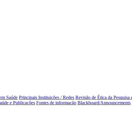
 em Saúde
Principais Instituições / Redes
Revisão de Ética da Pesquisa
aúde e Publicações
Fontes de informação
Blackboard/Announcements