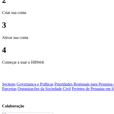
2
Criar sua conta
3
Ativar sua conta
4
Começar a usar o HRWeb
Sections
Governança e Políticas
Prioridades Regionais para Pesquisa
Parcerias
Organizações da Sociedade Civil
Projetos de Pesquisa em S
Colaboração