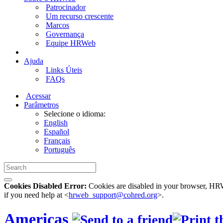
Patrocinador
Um recurso crescente
Marcos
Governança
Equipe HRWeb
Ajuda
Links Úteis
FAQs
Acessar
Parâmetros
Selecione o idioma:
English
Español
Français
Português
Cookies Disabled Error:
Cookies are disabled in your browser, HRWe
if you need help at <
hrweb_support@cohred.org
>.
Americas